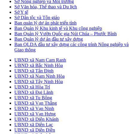
Sở Nông nghiệp và Môi trường
Sở Văn hóa, Thể thao và Du lịch
Sở Y tế
Sở Dân tộc và Tôn giáo
Ban quản lý dự án phát triển tỉnh
Ban Quản lý Khu kinh tế và Khu công nghiệp
Ban Quản lý Vườn Quốc gia Núi Chúa – Phước Bình
Ban Quản lý dự án đầu tư xây dựng
Ban QLDA đầu tư xây dựng các công trình Nông nghiệp và
Giao thông
UBND xã Nam Cam Ranh
UBND xã Bắc Ninh Hòa
UBND xã Tân Định
UBND xã Nam Ninh Hòa
UBND xã Tây Ninh Hòa
UBND xã Hòa Trí
UBND xã Đại Lãnh
UBND xã Tu Bông
UBND xã Vạn Thắng
UBND xã Vạn Ninh
UBND xã Vạn Hưng
UBND xã Diên Khánh
UBND xã Diên Lạc
UBND xã Diên Điền