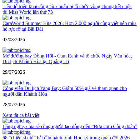
Tiến độ triển khai công tác chuẩn bị tổ chức vòng chung kết cuộc
thi Miss World lần thứ 73
CaraWorld Summer Hits 2026: Hơn 2.000 người cùng viết nên mùa
hè rực rỡ tại Bãi Dài
03/08/2026
Mở đường bay Đồng Hới - Cam Ranh và tổ chức Ngày Văn hóa,
Du lịch Khánh Hòa tại Quảng Trị
29/07/2026
Công viên Du lịch Yang Bay: Giảm 50% giá vé tham quan cho
người dân Khánh Hòa
28/07/2026
Xem tất cả bài viết
Lắng nghe, chia sẻ cùng người lao động đến “Bữa cơm Công đoàn”
68 “chiến sĩ nhí” bắt đầu hành trình Học kỳ trong quân đội 2026