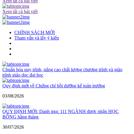
Xem tất cả bài viết
Xem tất cả bài viết
CHÍNH SÁCH MỚI
Tham vấn và lấy ý kiến
Chuẩn hóa quy trình, nâng cao chất lượng chương trình và giáo
trình giáo dục đại học
Quy định mới về Chứng chỉ bồi dưỡng kế toán trưởng
03/08/2026
QUY ĐỊNH MỚI: Danh mục 111 NGÀNH được nhận HỌC
BỔNG hằng tháng
30/07/2026