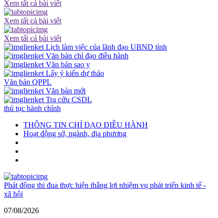
Xem tất cả bài viết
Xem tất cả bài viết
Xem tất cả bài viết
Lịch làm việc của lãnh đạo UBND tỉnh
Văn bản chỉ đạo điều hành
Văn bản sao y
Lấy ý kiến dự thảo
Văn bản QPPL
Văn bản mới
Tra cứu CSDL
thủ tục hành chính
THÔNG TIN CHỈ ĐẠO ĐIỀU HÀNH
Hoạt động sở, ngành, địa phương
Phát động thi đua thực hiện thắng lợi nhiệm vụ phát triển kinh tế -
xã hội
07/08/2026