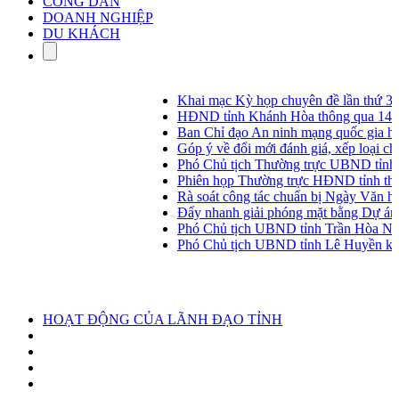
CÔNG DÂN
DOANH NGHIỆP
DU KHÁCH
Khai mạc Kỳ họp chuyên đề lần thứ 3, 
HĐND tỉnh Khánh Hòa thông qua 14 nghị 
Ban Chỉ đạo An ninh mạng quốc gia họp p
Góp ý về đổi mới đánh giá, xếp loại chất l
Phó Chủ tịch Thường trực UBND tỉnh Nguy
Phiên họp Thường trực HĐND tỉnh tháng
Rà soát công tác chuẩn bị Ngày Văn hóa,
Đẩy nhanh giải phóng mặt bằng Dự án đư
Phó Chủ tịch UBND tỉnh Trần Hòa Nam là
Phó Chủ tịch UBND tỉnh Lê Huyền kiểm tr
HOẠT ĐỘNG CỦA LÃNH ĐẠO TỈNH