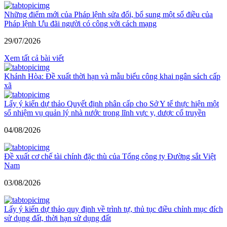
Những điểm mới của Pháp lệnh sửa đổi, bổ sung một số điều của
Pháp lệnh Ưu đãi người có công với cách mạng
29/07/2026
Xem tất cả bài viết
Khánh Hòa: Đề xuất thời hạn và mẫu biểu công khai ngân sách cấp
xã
Lấy ý kiến dự thảo Quyết định phân cấp cho Sở Y tế thực hiện một
số nhiệm vụ quản lý nhà nước trong lĩnh vực y, dược cổ truyền
04/08/2026
Đề xuất cơ chế tài chính đặc thù của Tổng công ty Đường sắt Việt
Nam
03/08/2026
Lấy ý kiến dự thảo quy định về trình tự, thủ tục điều chỉnh mục đích
sử dụng đất, thời hạn sử dụng đất