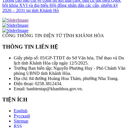
Thông cáo báo chí về công bố kết quả cuộc bầu cử đại biểu Quốc
hội khóa XVI và đại biểu Hội đồng nhân dân các cấp, nhiệm kỳ
2026 – 2031 tại tỉnh Khánh Hò
CỔNG THÔNG TIN ĐIỆN TỬ TỈNH KHÁNH HÒA
THÔNG TIN LIÊN HỆ
Giấy phép số: 05/GP-TTĐT do Sở Văn hóa, Thể thao và Du
lịch tỉnh Khánh Hòa cấp ngày 12/5/2025.
Trưởng Ban biên tập: Nguyễn Phương Huy - Phó Chánh Văn
phòng UBND tỉnh Khánh Hòa.
Địa chỉ: 84 đường Hoàng Hoa Thám, phường Nha Trang.
Điện thoại: 0258.3812434.
Email: banbientap@khanhhoa.gov.vn.
TIỆN ÍCH
English
Русский
Sitemap
RSS