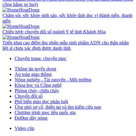
cộng bằng xe buýt
Chăm sóc sức khỏe sinh sản, sức khỏe tình dục vị thành niên, thanh
niên
Chiến lược chuyển đổi số ngành Y tế tỉnh Khánh Hòa
Triển khai cao điểm thu nhận mẫu sinh phẩm ADN cho thân nhân
liệt sĩ chưa xác định được danh tính
Chuyên trang, chuyên mục
Thông tin tuyển dụng
An toàn giao thông
Nông nghiệp - Tài nguyên - Môi trường
Khoa học và Công nghệ
Phòng cháy, chữa cháy
Chuyển đổi số
Phổ biến giáo dục pháp luật
Ứng phó sự cố, thiên tai và tìm kiếm cứu nạn
Chương trình mục tiêu quốc gia
Đường dây nóng
Video clip