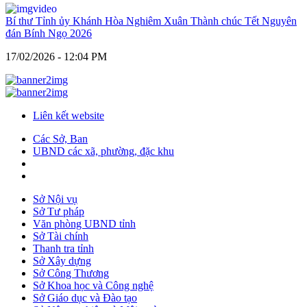
Bí thư Tỉnh ủy Khánh Hòa Nghiêm Xuân Thành chúc Tết Nguyên
đán Bính Ngọ 2026
17/02/2026 - 12:04 PM
Liên kết website
Các Sở, Ban
UBND các xã, phường, đặc khu
Sở Nội vụ
Sở Tư pháp
Văn phòng UBND tỉnh
Sở Tài chính
Thanh tra tỉnh
Sở Xây dựng
Sở Công Thương
Sở Khoa học và Công nghệ
Sở Giáo dục và Đào tạo