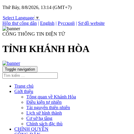
Thứ Bảy, 8/8/2026, 13:14 (GMT+7)
Select Language
▼
Hộp thư công dân
|
English
|
Русский
|
Sơ đồ website
CỔNG THÔNG TIN ĐIỆN TỬ
TỈNH KHÁNH HÒA
Toggle navigation
Trang chủ
Giới thiệu
Tổng quan về Khánh Hòa
Điều kiện tự nhiên
Tài nguyên thiên nhiên
Lịch sử hình thành
Cơ sở hạ tầng
Chính sách đặc thù
CHÍNH QUYỀN