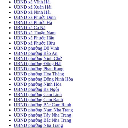
UBND xã Vĩnh Hải
UBND xã Xuân Hải
UBND xã Ninh Hải
UBND xã Phước Dinh
UBND xã Phước Hà
UBND xã Cà Ná
UBND xã Thuận Nam
UBND xã Phước Hậu
UBND xã Phước Hữu
UBND phường Đô Vinh
UBND phường Bảo An
UBND phường Ninh Chử
UBND phường Đông Hải
UBND phường Phan Rang
UBND phường Hòa Thắng
UBND phường Đông Ninh Hòa
UBND phường Ninh Hòa
UBND phường Ba Ngòi
UBND phường Cam Linh
UBND phường Cam Ranh
UBND phường Bắc Cam Ranh
UBND phường Nam Nha Trang
UBND phường Tây Nha Trang
UBND phường Bắc Nha Trang
UBND phường Nha Trang