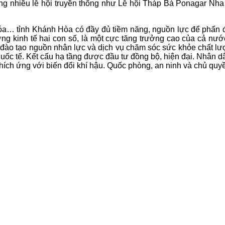
nhiều lễ hội truyền thống như Lễ hội Tháp Bà Ponagar Nha 
 văn hóa… tỉnh Khánh Hòa có đầy đủ tiềm năng, nguồn lực để ph
ưởng kinh tế hai con số, là một cực tăng trưởng cao của cả nư
 đào tạo nguồn nhân lực và dịch vụ chăm sóc sức khỏe chất lượ
 quốc tế. Kết cấu hạ tầng được đầu tư đồng bộ, hiện đại. Nhâ
 thích ứng với biến đổi khí hậu. Quốc phòng, an ninh và chủ q