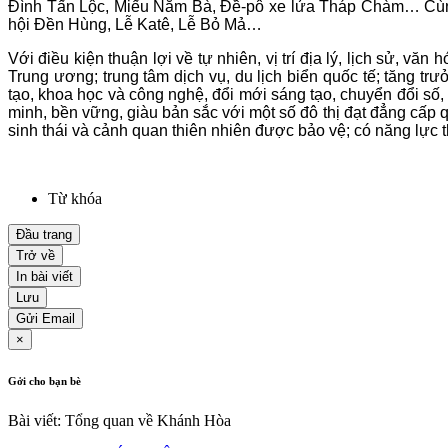
Đình Tấn Lộc, Miếu Năm Bà, Đề-pô xe lửa Tháp Chàm… Cùng 
hội Đền Hùng, Lễ Katê, Lễ Bỏ Mả…
Với điều kiện thuận lợi về tự nhiên, vị trí địa lý, lịch sử,
Trung ương; trung tâm dịch vụ, du lịch biển quốc tế; tăng tr
tạo, khoa học và công nghệ, đổi mới sáng tạo, chuyển đổi số,
minh, bền vững, giàu bản sắc với một số đô thị đạt đẳng cấp
sinh thái và cảnh quan thiên nhiên được bảo vệ; có năng lực
Từ khóa
Đầu trang
Trở về
In bài viết
Lưu
Gửi Email
×
Gởi cho bạn bè
Bài viết: Tổng quan về Khánh Hòa