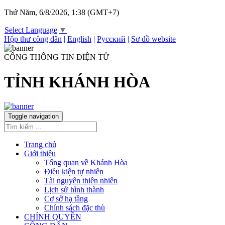
Thứ Năm, 6/8/2026, 1:38 (GMT+7)
Select Language
▼
Hộp thư công dân
|
English
|
Русский
|
Sơ đồ website
CỔNG THÔNG TIN ĐIỆN TỬ
TỈNH KHÁNH HÒA
Toggle navigation
Trang chủ
Giới thiệu
Tổng quan về Khánh Hòa
Điều kiện tự nhiên
Tài nguyên thiên nhiên
Lịch sử hình thành
Cơ sở hạ tầng
Chính sách đặc thù
CHÍNH QUYỀN