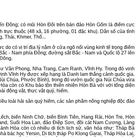
iển Đông; có mũi Hòn Ðôi trên bán đảo Hòn Gốm là điểm cực
h trực thuộc (48 xã, 16 phường, 01 đặc khu). Dân số của tỉnh
 Thái, Khmer, Thổ...
do có vị trí địa lý n
ằm ở
cửa ngõ
nối vùng kinh tế trọng điểm
 Bắc - Nam phía Đông; đường sắt Bắc - Nam và Quốc lộ 27 lên
 Ðông.
như Vân Phong, Nha Trang, Cam Ranh, Vĩnh Hy. Trong đó vịnh
 vịnh Vĩnh Hy được xếp hạng là Danh lam thắng cảnh quốc gia.
 (Núi Chúa, Phước Bình), trong đó vườn quốc gia Núi Chúa vừa
 Hòa còn có Khu bảo tồn thiên nhiên Hòn Bà với với tổng diện
ài động vật, thực vật quý, hiếm.
iều loài hải sản quý hiếm, các sản phẩm nông nghiệp độc đáo
ếch, biển Ninh Chữ, biển Bình Tiên, Hang Rái,
Hòn Tre, Hòn
and, Suối Hoa Lan,
đảo Điệp Sơn, đồi cát Nam Cương, Làng
ánh Hòa còn có nhiều di tích lịch sử, văn hóa như: Tháp Bà
 bác học Yersin, Di tích tháp Po Klong Garai,
Tháp Hòa Lai,