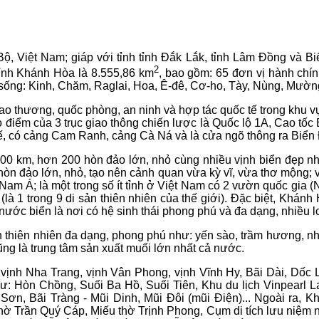
, Việt Nam; giáp với tỉnh tỉnh Đắk Lắk, tỉnh Lâm Đồng và B
2
 tỉnh Khánh Hòa là 8.555,86 km
, bao gồm: 65 đơn vị hành chín
sống: Kinh, Chăm, Raglai, Hoa, Ê-đê, Cơ-ho, Tày, Nùng, Mường,
ao thương, quốc phòng, an ninh và hợp tác quốc tế trong khu vực 
điểm của 3 trục giao thông chiến lược là Quốc lộ 1A, Cao tốc
tế, có cảng Cam Ranh, cảng Cà Ná và là cửa ngõ thông ra Biển
500 km, hơn 200 hòn đảo lớn, nhỏ cùng nhiều vịnh biển đẹp 
 hòn đảo lớn, nhỏ, tạo nên cảnh quan vừa kỳ vĩ, vừa thơ mộng;
 Nam Á; là một trong số ít tỉnh ở Việt Nam có 2 vườn quốc gia
 1 trong 9 di sản thiên nhiên của thế giới). Đặc biệt, Khánh
nước biển là nơi có hệ sinh thái phong phú và đa dạng, nhiều lo
 thiên nhiên đa dạng, phong phú như: yến sào, trầm hương, nh
cũng là trung tâm sản xuất muối lớn nhất cả nước.
ịnh Nha Trang, vịnh Vân Phong, vịnh Vĩnh Hy, Bãi Dài, Dốc L
: Hòn Chồng, Suối Ba Hồ, Suối Tiên, Khu du lịch Vinpearl L
, Bãi Tràng - Mũi Dinh, Mũi Đôi (mũi Điện)... Ngoài ra, Kh
Trần Quý Cáp, Miếu thờ Trịnh Phong, Cụm di tích lưu niệm nhà