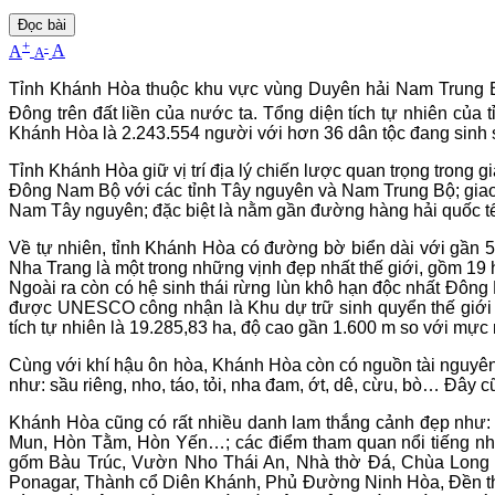
Đọc bài
+
-
A
A
A
Tỉnh Khánh Hòa thuộc khu vực vùng Duyên hải Nam Trung Bộ
Ðông trên đất liền của nước ta. Tổng diện tích tự nhiên của
Khánh Hòa là 2.243.554 người với hơn 36 dân tộc đang sinh 
Tỉnh Khánh Hòa giữ vị trí địa lý chiến lược quan trọng trong gi
Đông Nam Bộ với các tỉnh Tây nguyên và Nam Trung Bộ; giao 
Nam Tây nguyên
; đặc biệt là nằm gần đường hàng hải quốc 
Về tự nhiên, tỉnh Khánh Hòa có đường bờ biển dài với gần 
Nha Trang là một trong những vịnh đẹp nhất thế giới, gồm 19
Ngoài ra còn có hệ sinh thái rừng lùn khô hạn độc nhất Đông
được UNESCO công nhận là Khu dự trữ sinh quyển thế giới (là
tích tự nhiên là 19.285,83 ha, độ cao gần 1.600 m so với mực 
Cùng với khí hậu ôn hòa, Khánh Hòa còn có nguồn tài nguyên
như: sầu riêng, nho, táo, tỏi, nha đam, ớt, dê, cừu, bò… Đây 
Khánh Hòa cũng có rất nhiều danh lam thắng cảnh đẹp như: v
Mun, Hòn Tằm, Hòn Yến…; các điểm tham quan nổi tiếng như
gốm Bàu Trúc, Vườn Nho Thái An, Nhà thờ Đá, Chùa Long Sơn
Ponagar, Thành cổ Diên Khánh, Phủ Đường Ninh Hòa, Đền thờ 