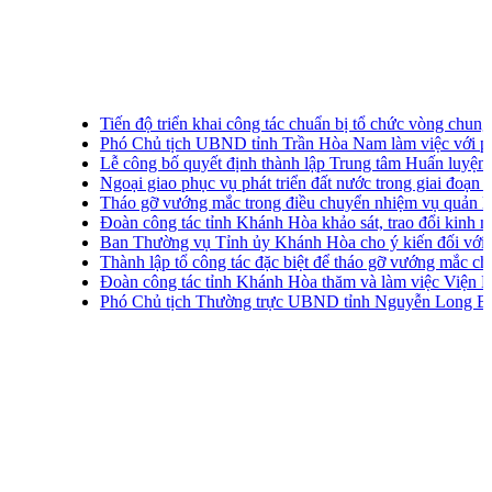
Tiến độ triển khai công tác chuẩn bị tổ chức vòng chung kết
Phó Chủ tịch UBND tỉnh Trần Hòa Nam làm việc với phư
Lễ công bố quyết định thành lập Trung tâm Huấn luyện thự
Ngoại giao phục vụ phát triển đất nước trong giai đoạn mới
Tháo gỡ vướng mắc trong điều chuyển nhiệm vụ quản lý, vận
Đoàn công tác tỉnh Khánh Hòa khảo sát, trao đổi kinh nghiệm
Ban Thường vụ Tỉnh ủy Khánh Hòa cho ý kiến đối với một 
Thành lập tổ công tác đặc biệt để tháo gỡ vướng mắc cho
Đoàn công tác tỉnh Khánh Hòa thăm và làm việc Viện Nghiên
Phó Chủ tịch Thường trực UBND tỉnh Nguyễn Long Biên ti