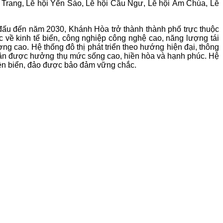
Trang, Lễ hội Yến Sào, Lễ hội Cầu Ngư, Lễ hội Am Chúa, Lễ
ấn đấu đến năm 2030, Khánh Hòa trở thành thành phố trực thuộc
ớc về kinh tế biển, công nghiệp công nghệ cao, năng lượng tái
ng cao. Hệ thống đô thị phát triển theo hướng hiện đại, thông
n dân được hưởng thụ mức sống cao, hiền hòa và hạnh phúc. Hệ
uyền biển, đảo được bảo đảm vững chắc.