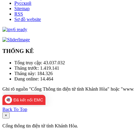
Русский
Sitemap
RSS
Sơ đồ website
THỐNG KÊ
Tổng truy cập:
43.037.032
Tháng trước:
1.419.141
Tháng này:
184.326
Đang online:
14.464
Ghi rõ nguồn "Cổng Thông tin điện tử tỉnh Khánh Hòa" hoặc "www.kh
Đã kết nối EMC
Back To Top
×
Cổng thông tin điện tử tỉnh Khánh Hòa.