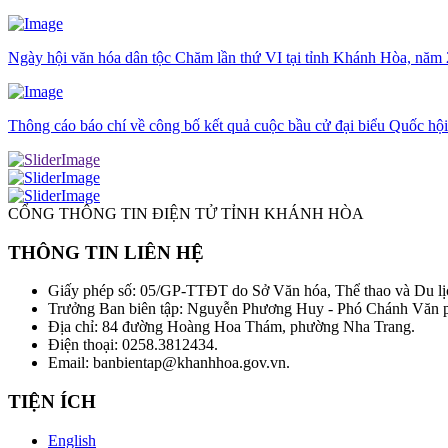
Ngày hội văn hóa dân tộc Chăm lần thứ VI tại tỉnh Khánh Hòa, năm
Thông cáo báo chí về công bố kết quả cuộc bầu cử đại biểu Quốc hộ
CỔNG THÔNG TIN ĐIỆN TỬ TỈNH KHÁNH HÒA
THÔNG TIN LIÊN HỆ
Giấy phép số: 05/GP-TTĐT do Sở Văn hóa, Thể thao và Du lị
Trưởng Ban biên tập: Nguyễn Phương Huy - Phó Chánh Văn
Địa chỉ: 84 đường Hoàng Hoa Thám, phường Nha Trang.
Điện thoại: 0258.3812434.
Email: banbientap@khanhhoa.gov.vn.
TIỆN ÍCH
English