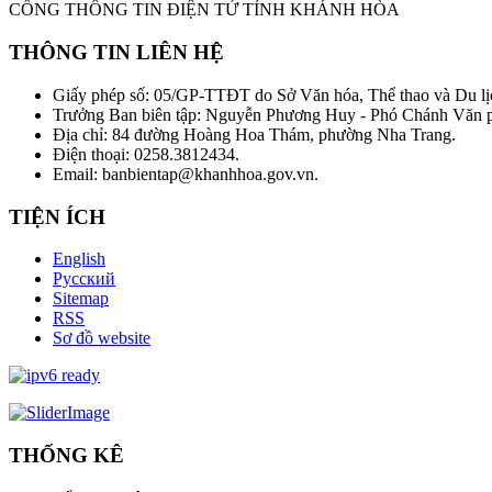
CỔNG THÔNG TIN ĐIỆN TỬ TỈNH KHÁNH HÒA
THÔNG TIN LIÊN HỆ
Giấy phép số: 05/GP-TTĐT do Sở Văn hóa, Thể thao và Du lị
Trưởng Ban biên tập: Nguyễn Phương Huy - Phó Chánh Văn
Địa chỉ: 84 đường Hoàng Hoa Thám, phường Nha Trang.
Điện thoại: 0258.3812434.
Email: banbientap@khanhhoa.gov.vn.
TIỆN ÍCH
English
Русский
Sitemap
RSS
Sơ đồ website
THỐNG KÊ