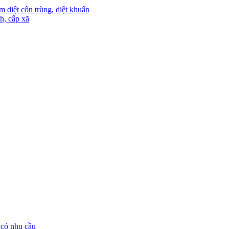
m diệt côn trùng, diệt khuẩn
h, cấp xã
 có nhu cầu