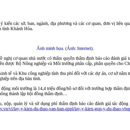
kiến các sở, ban, ngành, địa phương và các cơ quan, đơn vị liên quan
àn tỉnh Khánh Hòa.
Ảnh minh họa. (Ảnh: Internet).
 đề nghị cơ quan nhà nước có thẩm quyền thẩm định báo cáo đánh giá t
ền được Bộ Nông nghiệp và Môi trường phân cấp, phân quyền cho Ch
kinh tế và Khu công nghiệp tỉnh thu phí đối với các dự án, cơ sở nằm
hiệp trên địa bàn tỉnh.
động môi trường là 14,4 triệu đồng/hồ sơ đối với trường hợp thẩm định
 không thành lập hội đồng thẩm định…
u, nộp, quản lý và sử dụng phí thẩm định báo cáo đánh giá tác động 
ov.vn/vi/lay-y-kien-du-thao-van-ban-qppl/lay-y-kien-gop-y-du-thao-vbq