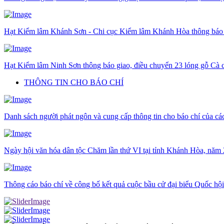
Hạt Kiểm lâm Khánh Sơn - Chi cục Kiểm lâm Khánh Hòa thông báo gi
Hạt Kiểm lâm Ninh Sơn thông báo giao, điều chuyển 23 lóng gỗ Cà c
THÔNG TIN CHO BÁO CHÍ
Danh sách người phát ngôn và cung cấp thông tin cho báo chí của c
Ngày hội văn hóa dân tộc Chăm lần thứ VI tại tỉnh Khánh Hòa, năm
Thông cáo báo chí về công bố kết quả cuộc bầu cử đại biểu Quốc hộ