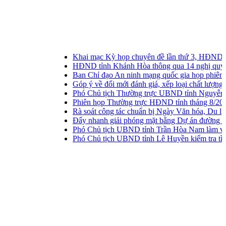
Khai mạc Kỳ họp chuyên đề lần thứ 3, HĐND tỉnh
HĐND tỉnh Khánh Hòa thông qua 14 nghị quyết tại
Ban Chỉ đạo An ninh mạng quốc gia họp phiên thườ
Góp ý về đổi mới đánh giá, xếp loại chất lượng tập t
Phó Chủ tịch Thường trực UBND tỉnh Nguyễn Long B
Phiên họp Thường trực HĐND tỉnh tháng 8/2026
Rà soát công tác chuẩn bị Ngày Văn hóa, Du lịch 
Đẩy nhanh giải phóng mặt bằng Dự án đường sắt t
Phó Chủ tịch UBND tỉnh Trần Hòa Nam làm việc v
Phó Chủ tịch UBND tỉnh Lê Huyền kiểm tra tình hì