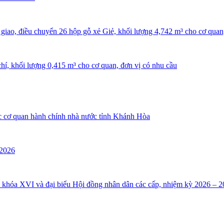
ao, điều chuyển 26 hộp gỗ xẻ Giẻ, khối lượng 4,742 m³ cho cơ quan,
hí, khối lượng 0,415 m³ cho cơ quan, đơn vị có nhu cầu
ác cơ quan hành chính nhà nước tỉnh Khánh Hòa
 2026
i khóa XVI và đại biểu Hội đồng nhân dân các cấp, nhiệm kỳ 2026 – 2