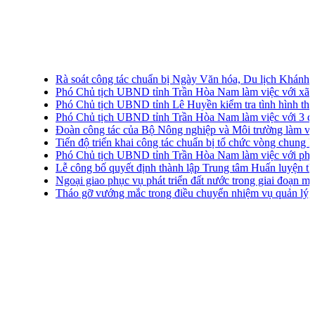
Rà soát công tác chuẩn bị Ngày Văn hóa, Du lịch Khánh Hòa 
Phó Chủ tịch UBND tỉnh Trần Hòa Nam làm việc với xã Vạn 
Phó Chủ tịch UBND tỉnh Lê Huyền kiểm tra tình hình thu gom,
Phó Chủ tịch UBND tỉnh Trần Hòa Nam làm việc với 3 địa ph
Đoàn công tác của Bộ Nông nghiệp và Môi trường làm việc 
Tiến độ triển khai công tác chuẩn bị tổ chức vòng chung kết cu
Phó Chủ tịch UBND tỉnh Trần Hòa Nam làm việc với phường
Lễ công bố quyết định thành lập Trung tâm Huấn luyện thực h
Ngoại giao phục vụ phát triển đất nước trong giai đoạn mới
Tháo gỡ vướng mắc trong điều chuyển nhiệm vụ quản lý, vận hà