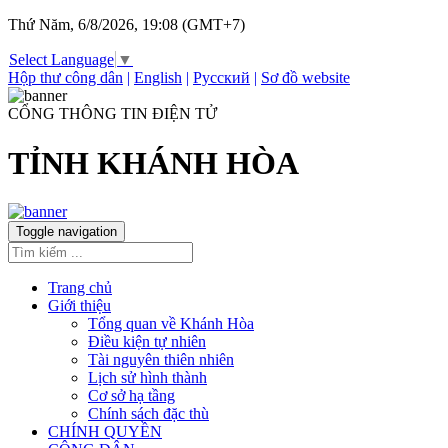
Thứ Năm, 6/8/2026, 19:08 (GMT+7)
Select Language
▼
Hộp thư công dân
|
English
|
Русский
|
Sơ đồ website
CỔNG THÔNG TIN ĐIỆN TỬ
TỈNH KHÁNH HÒA
Toggle navigation
Trang chủ
Giới thiệu
Tổng quan về Khánh Hòa
Điều kiện tự nhiên
Tài nguyên thiên nhiên
Lịch sử hình thành
Cơ sở hạ tầng
Chính sách đặc thù
CHÍNH QUYỀN