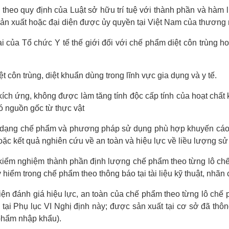
theo quy định của Luật sở hữu trí tuệ với thành phần và hàm
sản xuất hoặc đại diện được ủy quyền tại Việt Nam của thươn
 của Tổ chức Y tế thế giới đối với chế phẩm diệt côn trùng ho
ôn trùng, diệt khuẩn dùng trong lĩnh vực gia dụng và y tế.
ch ứng, không được làm tăng tính độc cấp tính của hoạt chất 
ó nguồn gốc từ thực vật
ất, dạng chế phẩm và phương pháp sử dụng phù hợp khuyến cáo 
oặc kết quả nghiên cứu về an toàn và hiệu lực về liều lượng 
ểm nghiệm thành phần định lượng chế phẩm theo từng lô chế ph
y hiểm trong chế phẩm theo thông báo tại tài liệu kỹ thuật, nhã
ện đánh giá hiệu lực, an toàn của chế phẩm theo từng lô chế p
 tại Phụ lục VI Nghị định này; được sản xuất tại cơ sở đã thôn
phẩm nhập khẩu).