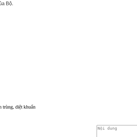
ủa Bộ.
n trùng, diệt khuẩn