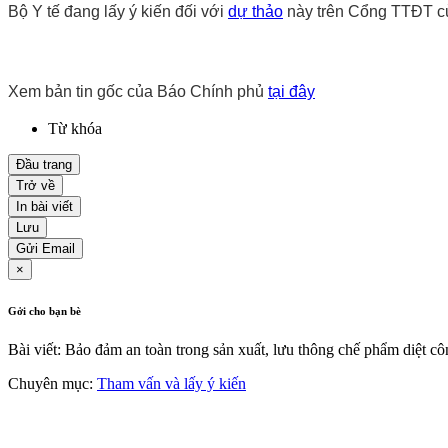
Bộ Y tế đang lấy ý kiến đối với
dự thảo
này trên Cổng TTĐT c
Xem bản tin gốc của Báo Chính phủ
tại đây
Từ khóa
Đầu trang
Trở về
In bài viết
Lưu
Gửi Email
×
Gởi cho bạn bè
Bài viết: Bảo đảm an toàn trong sản xuất, lưu thông chế phẩm diệt cô
Chuyên mục:
Tham vấn và lấy ý kiến