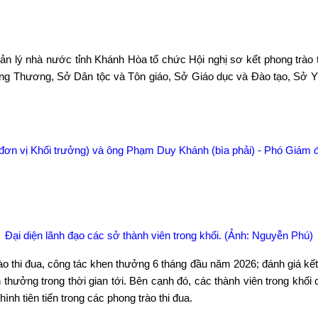
uản lý nhà nước tỉnh Khánh Hòa tổ chức Hội nghị sơ kết phong trào
 Công Thương, Sở Dân tộc và Tôn giáo, Sở Giáo dục và Đào tạo, Sở
ơn vị Khối trưởng) và ông Phạm Duy Khánh (bìa phải) - Phó Giám đ
Đại diện lãnh đạo các sở thành viên trong khối. (Ảnh: Nguyễn Phú)
ào thi đua, công tác khen thưởng 6 tháng đầu năm 2026; đánh giá kết 
n thưởng trong thời gian tới. Bên cạnh đó, các thành viên trong khối
ình tiên tiến trong các phong trào thi đua.