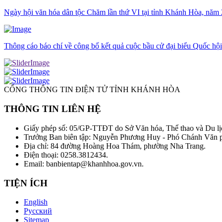
Ngày hội văn hóa dân tộc Chăm lần thứ VI tại tỉnh Khánh Hòa, năm
Thông cáo báo chí về công bố kết quả cuộc bầu cử đại biểu Quốc hộ
CỔNG THÔNG TIN ĐIỆN TỬ TỈNH KHÁNH HÒA
THÔNG TIN LIÊN HỆ
Giấy phép số: 05/GP-TTĐT do Sở Văn hóa, Thể thao và Du lị
Trưởng Ban biên tập: Nguyễn Phương Huy - Phó Chánh Văn
Địa chỉ: 84 đường Hoàng Hoa Thám, phường Nha Trang.
Điện thoại: 0258.3812434.
Email: banbientap@khanhhoa.gov.vn.
TIỆN ÍCH
English
Русский
Sitemap