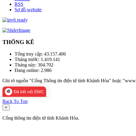
RSS
Sơ đồ website
THỐNG KÊ
Tổng truy cập:
43.157.406
Tháng trước:
1.419.141
Tháng này:
304.702
Đang online:
2.986
Ghi rõ nguồn "Cổng Thông tin điện tử tỉnh Khánh Hòa" hoặc "www.kh
Đã kết nối EMC
Back To Top
×
Cổng thông tin điện tử tỉnh Khánh Hòa.