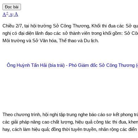
Đọc bài
+
-
A
A
A
Chiều 2/7, tại hội trường Sở Công Thương, Khối thi đua các Sở q
nghị có đại diện lãnh đạo các sở thành viên trong khối gồm: Sở
Môi trường và Sở Văn hóa, Thể thao và Du lịch.
Ông Huỳnh Tấn Hải (bìa trái) - Phó Giám đốc Sở Công Thương (đ
Theo chương trình, hội nghị tập trung nghe báo cáo sơ kết phong tr
các giải pháp nâng cao chất lượng, hiệu quả công tác thi đua, khe
hay, cách làm hiệu quả; đồng thời tuyên truyền, nhân rộng các điển h