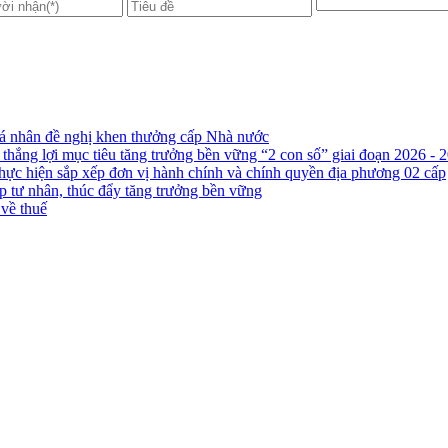
cá nhân đề nghị khen thưởng cấp Nhà nước
 thắng lợi mục tiêu tăng trưởng bền vững “2 con số” giai đoạn 2026 - 
thực hiện sắp xếp đơn vị hành chính và chính quyền địa phương 02 cấp
ệp tư nhân, thúc đẩy tăng trưởng bền vững
 về thuế