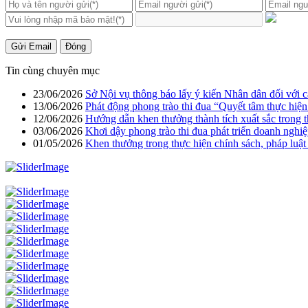
Gửi Email
Đóng
Tin cùng chuyên mục
23/06/2026
Sở Nội vụ thông báo lấy ý kiến Nhân dân đối với 
13/06/2026
Phát động phong trào thi đua “Quyết tâm thực hiện
12/06/2026
Hướng dẫn khen thưởng thành tích xuất sắc trong 
03/06/2026
Khơi dậy phong trào thi đua phát triển doanh nghi
01/05/2026
Khen thưởng trong thực hiện chính sách, pháp luật