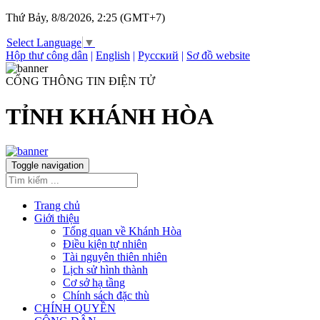
Thứ Bảy, 8/8/2026, 2:25 (GMT+7)
Select Language
▼
Hộp thư công dân
|
English
|
Русский
|
Sơ đồ website
CỔNG THÔNG TIN ĐIỆN TỬ
TỈNH KHÁNH HÒA
Toggle navigation
Trang chủ
Giới thiệu
Tổng quan về Khánh Hòa
Điều kiện tự nhiên
Tài nguyên thiên nhiên
Lịch sử hình thành
Cơ sở hạ tầng
Chính sách đặc thù
CHÍNH QUYỀN