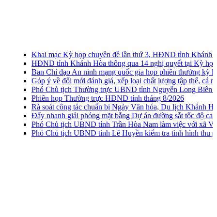
Khai mạc Kỳ họp chuyên đề lần thứ 3, HĐND tỉnh Khánh Hòa 
HĐND tỉnh Khánh Hòa thông qua 14 nghị quyết tại Kỳ họp chu
Ban Chỉ đạo An ninh mạng quốc gia họp phiên thường kỳ lần th
Góp ý về đổi mới đánh giá, xếp loại chất lượng tập thể, cá nhân 
Phó Chủ tịch Thường trực UBND tỉnh Nguyễn Long Biên khảo sát
Phiên họp Thường trực HĐND tỉnh tháng 8/2026
Rà soát công tác chuẩn bị Ngày Văn hóa, Du lịch Khánh Hòa t
Đẩy nhanh giải phóng mặt bằng Dự án đường sắt tốc độ cao B
Phó Chủ tịch UBND tỉnh Trần Hòa Nam làm việc với xã Vạn N
Phó Chủ tịch UBND tỉnh Lê Huyền kiểm tra tình hình thu gom, 