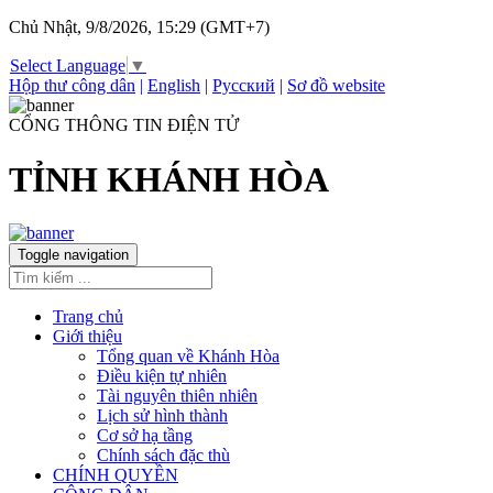
Chủ Nhật, 9/8/2026, 15:29 (GMT+7)
Select Language
▼
Hộp thư công dân
|
English
|
Русский
|
Sơ đồ website
CỔNG THÔNG TIN ĐIỆN TỬ
TỈNH KHÁNH HÒA
Toggle navigation
Trang chủ
Giới thiệu
Tổng quan về Khánh Hòa
Điều kiện tự nhiên
Tài nguyên thiên nhiên
Lịch sử hình thành
Cơ sở hạ tầng
Chính sách đặc thù
CHÍNH QUYỀN