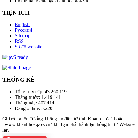
Email: banbientap@khanhhoa.gov.vn.
TIỆN ÍCH
English
Русский
Sitemap
RSS
Sơ đồ website
THỐNG KÊ
Tổng truy cập:
43.260.119
Tháng trước:
1.419.141
Tháng này:
407.414
Đang online:
5.220
Ghi rõ nguồn "Cổng Thông tin điện tử tỉnh Khánh Hòa" hoặc
"www.khanhhoa.gov.vn" khi bạn phát hành lại thông tin từ Website
này.