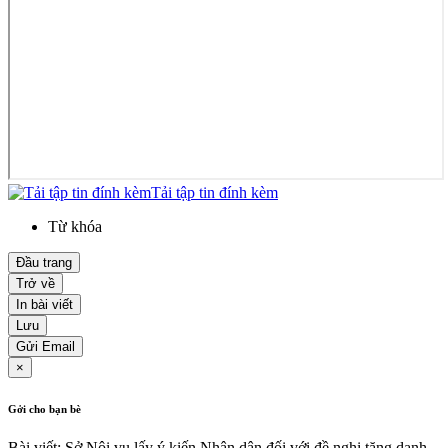
Tải tập tin đính kèm
Từ khóa
Đầu trang
Trở về
In bài viết
Lưu
Gửi Email
×
Gởi cho bạn bè
Bài viết: Sở Nội vụ lấy ý kiến Nhân dân đối với đề nghị tặng danh