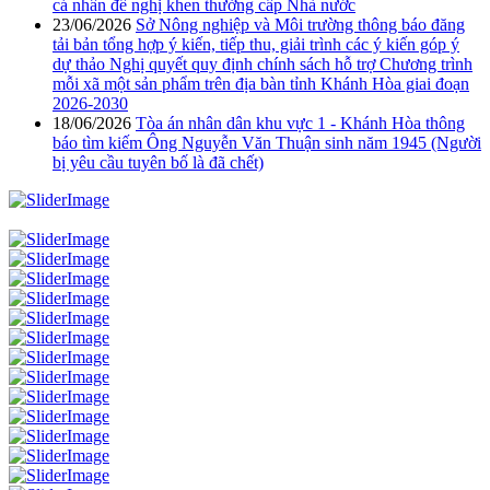
cá nhân đề nghị khen thưởng cấp Nhà nước
23/06/2026
Sở Nông nghiệp và Môi trường thông báo đăng
tải bản tổng hợp ý kiến, tiếp thu, giải trình các ý kiến góp ý
dự thảo Nghị quyết quy định chính sách hỗ trợ Chương trình
mỗi xã một sản phẩm trên địa bàn tỉnh Khánh Hòa giai đoạn
2026-2030
18/06/2026
Tòa án nhân dân khu vực 1 - Khánh Hòa thông
báo tìm kiếm Ông Nguyễn Văn Thuận sinh năm 1945 (Người
bị yêu cầu tuyên bố là đã chết)