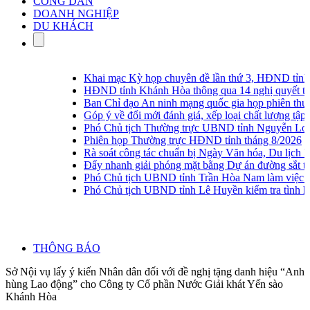
CÔNG DÂN
DOANH NGHIỆP
DU KHÁCH
Khai mạc Kỳ họp chuyên đề lần thứ 3, HĐND tỉnh 
HĐND tỉnh Khánh Hòa thông qua 14 nghị quyết tại 
Ban Chỉ đạo An ninh mạng quốc gia họp phiên thường
Góp ý về đổi mới đánh giá, xếp loại chất lượng tập th
Phó Chủ tịch Thường trực UBND tỉnh Nguyễn Long Biê
Phiên họp Thường trực HĐND tỉnh tháng 8/2026
Rà soát công tác chuẩn bị Ngày Văn hóa, Du lịch K
Đẩy nhanh giải phóng mặt bằng Dự án đường sắt tố
Phó Chủ tịch UBND tỉnh Trần Hòa Nam làm việc với
Phó Chủ tịch UBND tỉnh Lê Huyền kiểm tra tình hình
THÔNG BÁO
Sở Nội vụ lấy ý kiến Nhân dân đối với đề nghị tặng danh hiệu “Anh
hùng Lao động” cho Công ty Cổ phần Nước Giải khát Yến sào
Khánh Hòa