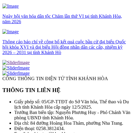
Ngày hội văn hóa dân tộc Chăm lần thứ VI tại tỉnh Khánh Hòa,
năm 2026
Thông cáo báo chí về công bố kết quả cuộc bầu cử đại biểu Quốc
hội khóa XVI và đại biểu Hội đồng nhân dân các cấp, nhiệm kỳ
2026 – 2031 tại tỉnh Khánh Hò
CỔNG THÔNG TIN ĐIỆN TỬ TỈNH KHÁNH HÒA
THÔNG TIN LIÊN HỆ
Giấy phép số: 05/GP-TTĐT do Sở Văn hóa, Thể thao và Du
lịch tỉnh Khánh Hòa cấp ngày 12/5/2025.
Trưởng Ban biên tập: Nguyễn Phương Huy - Phó Chánh Văn
phòng UBND tỉnh Khánh Hòa.
Địa chỉ: 84 đường Hoàng Hoa Thám, phường Nha Trang.
Điện thoại: 0258.3812434.