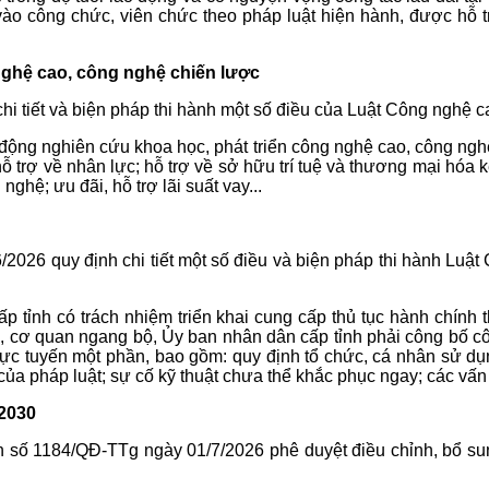
n vào công chức, viên chức theo pháp luật hiện hành, được h
 nghệ cao, công nghệ chiến lược
 tiết và biện pháp thi hành một số điều của Luật Công nghệ c
 động nghiên cứu khoa học, phát triển công nghệ cao, công ngh
 hỗ trợ về nhân lực; hỗ trợ về sở hữu trí tuệ và thương mại hóa
ghệ; ưu đãi, hỗ trợ lãi suất vay...
26 quy định chi tiết một số điều và biện pháp thi hành Luật C
 tỉnh có trách nhiệm triển khai cung cấp thủ tục hành chính t
ộ, cơ quan ngang bộ, Ủy ban nhân dân cấp tỉnh phải công bố cô
rực tuyến một phần, bao gồm: quy định tổ chức, cá nhân sử dụ
 của pháp luật; sự cố kỹ thuật chưa thể khắc phục ngay; các vấn
-2030
số 1184/QĐ-TTg ngày 01/7/2026 phê duyệt điều chỉnh, bổ sung