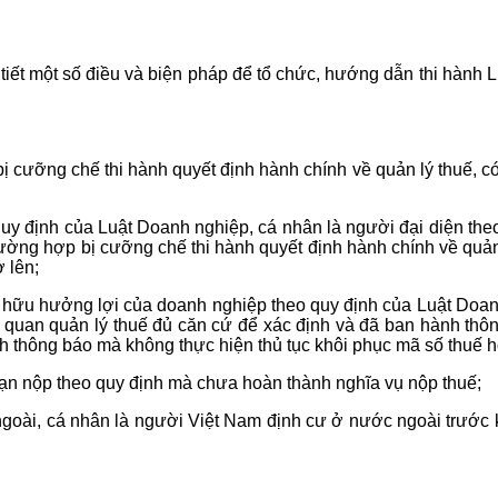
ết một số điều và biện pháp để tổ chức, hướng dẫn thi hành Lu
cưỡng chế thi hành quyết định hành chính về quản lý thuế, có s
y định của Luật Doanh nghiệp, cá nhân là người đại diện theo 
ường hợp bị cưỡng chế thi hành quyết định hành chính về quản lý
 lên;
ở hữu hưởng lợi của doanh nghiệp theo quy định của Luật Doanh
ơ quan quản lý thuế đủ căn cứ để xác định và đã ban hành thô
h thông báo mà không thực hiện thủ tục khôi phục mã số thuế h
hạn nộp theo quy định mà chưa hoàn thành nghĩa vụ nộp thuế;
goài, cá nhân là người Việt Nam định cư ở nước ngoài trước kh