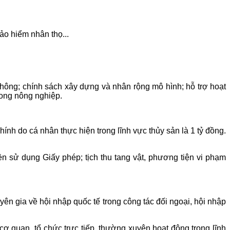
bảo hiểm nhân thọ...
thông; chính sách xây dựng và nhân rộng mô hình; hỗ trợ hoạt
rong nông nghiệp.
nh do cá nhân thực hiện trong lĩnh vực thủy sản là 1 tỷ đồng.
n sử dụng Giấy phép; tịch thu tang vật, phương tiện vi phạm
ên gia về hội nhập quốc tế trong công tác đối ngoại, hội nhập
cơ quan, tổ chức trực tiếp, thường xuyên hoạt động trong lĩnh