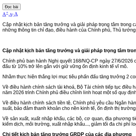
Đọc bài
+
-
A
A
A
Cập nhật kịch bản tăng trưởng và giải pháp trọng tâm trong c
những thông tin chỉ đạo, điều hành của Chính phủ, Thủ tướng 
Cập nhật kịch bản tăng trưởng và giải pháp trọng tâm tron
Chính phủ ban hành Nghị quyết 168/NQ-CP ngày 27/6/2026 cập
đấu từ 10% trở lên gắn với giữ vững ổn định kinh tế vĩ mô.
Nhằm thực hiện thắng lợi mục tiêu phấn đấu tăng trưởng 2 co
Về điều hành chính sách tài khoá, Bộ Tài chính tiếp tục điều
năm 2026 trình Chính phủ điều chỉnh linh hoạt một số quy định
Về điều hành chính sách tiền tệ, Chính phủ yêu cầu Ngân hàng 
suất, bảo đảm thanh khoản cho nền kinh tế, ổn định thị trường 
Về sản xuất, xuất nhập khẩu, các bộ, cơ quan, địa phương tiế
kiểm dịch, môi trường, xuất nhập khẩu..., giảm tối đa chi phí l
Chi tiết kịch bản tăng trưởng GRDP của các địa phương