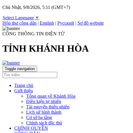
Chủ Nhật, 9/8/2026, 5:11 (GMT+7)
Select Language
▼
Hộp thư công dân
|
English
|
Русский
|
Sơ đồ website
CỔNG THÔNG TIN ĐIỆN TỬ
TỈNH KHÁNH HÒA
Toggle navigation
Trang chủ
Giới thiệu
Tổng quan về Khánh Hòa
Điều kiện tự nhiên
Tài nguyên thiên nhiên
Lịch sử hình thành
Cơ sở hạ tầng
Chính sách đặc thù
CHÍNH QUYỀN