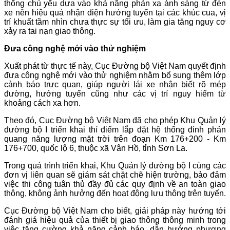
thống chủ yếu dựa vào khả năng phản xạ ánh sáng từ đèn
xe nên hiệu quả nhận diện hướng tuyến tại các khúc cua, vị
trí khuất tầm nhìn chưa thực sự tối ưu, làm gia tăng nguy cơ
xảy ra tai nạn giao thông.
Đưa công nghệ mới vào thử nghiệm
Xuất phát từ thực tế này, Cục Đường bộ Việt Nam quyết định
đưa công nghệ mới vào thử nghiệm nhằm bổ sung thêm lớp
cảnh báo trực quan, giúp người lái xe nhận biết rõ mép
đường, hướng tuyến cũng như các vị trí nguy hiểm từ
khoảng cách xa hơn.
Theo đó, Cục Đường bộ Việt Nam đã cho phép Khu Quản lý
đường bộ I triển khai thí điểm lắp đặt hệ thống đinh phản
quang năng lượng mặt trời trên đoạn Km 176+200 - Km
176+700, quốc lộ 6, thuộc xã Vân Hồ, tỉnh Sơn La.
Trong quá trình triển khai, Khu Quản lý đường bộ I cùng các
đơn vị liên quan sẽ giám sát chặt chẽ hiện trường, bảo đảm
việc thi công tuân thủ đầy đủ các quy định về an toàn giao
thông, không ảnh hưởng đến hoạt động lưu thông trên tuyến.
Cục Đường bộ Việt Nam cho biết, giải pháp này hướng tới
đánh giá hiệu quả của thiết bị giao thông thông minh trong
việc tăng cường khả năng cảnh báo, dẫn hướng phương