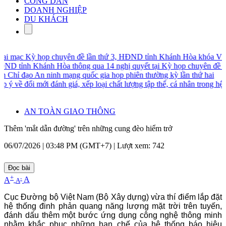
CÔNG DÂN
DOANH NGHIỆP
DU KHÁCH
i mạc Kỳ họp chuyên đề lần thứ 3, HĐND tỉnh Khánh Hòa khóa VIII
D tỉnh Khánh Hòa thông qua 14 nghị quyết tại Kỳ họp chuyên đề lần
 Chỉ đạo An ninh mạng quốc gia họp phiên thường kỳ lần thứ hai
ý về đổi mới đánh giá, xếp loại chất lượng tập thể, cá nhân trong hệ th
AN TOÀN GIAO THÔNG
Thêm 'mắt dẫn đường' trên những cung đèo hiểm trở
06/07/2026 | 03:48 PM (GMT+7) |
Lượt xem: 742
Đọc bài
+
-
A
A
A
Cục Đường bộ Việt Nam (Bộ Xây dựng) vừa thí điểm lắp đặt
hệ thống đinh phản quang năng lượng mặt trời trên tuyến,
đánh dấu thêm một bước ứng dụng công nghệ thông minh
nhằm khắc phục những hạn chế của hệ thống báo hiệu