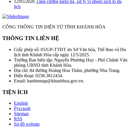
12/05/2026
Tăng cường kiểm tra, xử lý vi phạm xích lô du
lịch
CỔNG THÔNG TIN ĐIỆN TỬ TỈNH KHÁNH HÒA
THÔNG TIN LIÊN HỆ
Giấy phép số: 05/GP-TTĐT do Sở Văn hóa, Thể thao và Du
lịch tỉnh Khánh Hòa cấp ngày 12/5/2025.
Trưởng Ban biên tập: Nguyễn Phương Huy - Phó Chánh Văn
phòng UBND tỉnh Khánh Hòa.
Địa chỉ: 84 đường Hoàng Hoa Thám, phường Nha Trang.
Điện thoại: 0258.3812434.
Email: banbientap@khanhhoa.gov.vn.
TIỆN ÍCH
English
Русский
Sitemap
RSS
Sơ đồ website