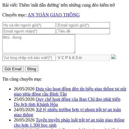
Bài viết: Thêm 'mắt dẫn đường' trên những cung đèo hiểm trở
Chuyên mục:
AN TOÀN GIAO THÔNG
Gửi Email
Đóng
Tin cùng chuyên mục
26/05/2026
Đưa vào hoạt động đèn tín hiệu giao thông tại nút
giao phía đông cầu Bình Tân
25/05/2026
Quy chế hoạt động của Ban Chỉ đạo phát triển
Du lịch tỉnh Khánh Hòa
24/05/2026
Xử lý nhiều trường hợp vi phạm trật tự an toàn
giao thông
20/05/2026
Tuyên truyền pháp luật trật tự an toàn giao thông
cho hơn 1.300 học sinh