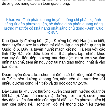
đường bộ, nâng cao an toàn giao thông.
Khác với đinh phản quang truyền thống chỉ phản xạ ánh
sáng từ đèn phương tiện, hệ thống đinh phản quang năng
lượng mặt trời có khả năng phát sáng chủ động - Ảnh: Cục
ĐBVN.
Khu Quản lý đường bộ I (Cục Đường bộ Việt Nam) cho biết,
đoạn tuyến được lựa chọn thí điểm lắp đinh phản quang là
Quốc lộ 6. Đây là tuyến huyết mạch kết nối Hà Nội với các
tỉnh Tây Bắc với điều kiện khai thác phức tạp, nhiều khúc
cua tay áo liên tiếp, sương mù dày đặc, mưa trơn và tầm
nhìn hạn chế, tiềm ẩn nguy cơ tai nạn giao thông, nhất là vào
ban đêm.
Đoạn tuyến được lựa chọn thí điểm có bề rộng mặt đường
từ 7-9m, nền đường khoảng 9m, nằm trên khu vực đèo với
nhiều đường cong liên tiếp và độ dốc dọc từ 2-5%.
Đây cũng là khu vực thường xuyên chịu ảnh hưởng của thời
tiết bất lợi. Vào mùa mưa, mặt đường trơn trượt, sương mù
dày đặc khiến tầm nhìn của người điều khiển phương tiện bị
hạn chế đáng kể. Trong khi đó, hệ thống báo hiệu truyền