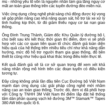
mù - những yếu tố vốn là nguyên nhân làm gia tăng nguy cơ
mất an toàn giao thông trên các tuyến đường đèo miền núi.
Việc ứng dụng công nghệ phát sáng chủ động được kỳ vọng
sẽ góp phần nâng cao khả năng quan sát, hỗ trợ lái xe xử lý
tình huống kịp thời, từ đó giảm thiểu nguy cơ tai nạn giao
thông.
Ông Đinh Trung Thành, Giám đốc Khu Quản lý đường bộ I,
cho biết sau khi kết thúc thời gian thí điểm, đơn vị sẽ phối
hợp với các cơ quan liên quan tổ chức đánh giá toàn diện
hiệu quả của hệ thống trên nhiều tiêu chí như khả năng dẫn
hướng, mức độ hỗ trợ người tham gia giao thông, độ bền
thiết bị cũng như hiệu quả khai thác trong điều kiện thực tế.
Kết quả đánh giá sẽ là cơ sở quan trọng để xem xét khả
năng nhân rộng mô hình trên các đoạn tuyến có điều kiện
tương tự.
Đây cũng không phải lần đầu tiên Cục Đường bộ Việt Nam
mạnh dạn ứng dụng các giải pháp công nghệ mới nhằm
nâng cao an toàn giao thông. Trước đó, đơn vị đã phối hợp
với Công ty TNHH 3M Việt Nam thí điểm lắp đặt hệ thống
tấm dán phản quang vạch kẻ đường 3M™ Stamark™ Tapes
380 AW trên quốc lộ 6.