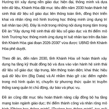
Hướng tới xây dựng nền giáo dục hiện đại, thông minh và dựa
trên dữ liệu, Khánh Hòa đặt mục tiêu đến năm 2030 hoàn thành hệ
sinh thái dữ liệu số giáo dục liên thông toàn tỉnh, đồng thời triển
khai và nhân rộng mô hình trường học thông minh ứng dụng trí
tuệ nhân tạo (AI). Đây là một trong những nội dung trọng tâm trong
Đề án “Xây dựng Hệ sinh thái dữ liệu số giáo dục và thí điểm mô
hình Trường học thông minh ứng dụng trí tuệ nhân tạo trên địa bàn
tỉnh Khánh Hòa giai đoạn 2026-2030” vừa được UBND tỉnh Khánh
Hòa phê duyệt.
Theo đề án, đến năm 2030, tỉnh Khánh Hòa sẽ hoàn thành xây
dựng hạ tầng kỹ thuật đồng bộ và đưa vào vận hành hệ sinh thái
dữ liệu số giáo dục tập trung, liên thông toàn diện; khai thác hiệu
quả dữ liệu lớn (Big Data) và AI nhằm tháo gỡ các điểm nghẽn
trong mô hình quản trị, chuyển từ phương thức quản trị truyền
thống sang quản trị chủ động, dự báo và phục vụ.
Đề án cũng đặt mục tiêu hoàn thành nâng cấp đồng bộ hạ tầng
mạng toàn ngành giáo dục; thí điểm thành công và nhân rộng mô
hình “Phòng học thông minh”, “Trường học thông minh”, tạo môi