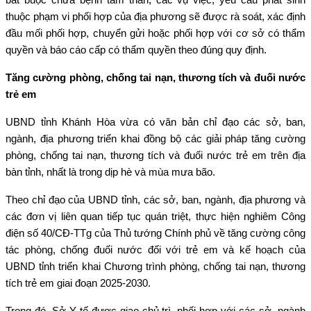
thuộc phạm vi phối hợp của địa phương sẽ được rà soát, xác định
đầu mối phối hợp, chuyển gửi hoặc phối hợp với cơ sở có thẩm
quyền và báo cáo cấp có thẩm quyền theo đúng quy định.
Tăng cường phòng, chống tai nạn, thương tích và đuối nước
trẻ em
UBND tỉnh Khánh Hòa vừa có văn bản chỉ đạo các sở, ban,
ngành, địa phương triển khai đồng bộ các giải pháp tăng cường
phòng, chống tai nạn, thương tích và đuối nước trẻ em trên địa
bàn tỉnh, nhất là trong dịp hè và mùa mưa bão.
Theo chỉ đạo của UBND tỉnh, các sở, ban, ngành, địa phương và
các đơn vị liên quan tiếp tục quán triệt, thực hiện nghiêm Công
điện số 40/CĐ-TTg của Thủ tướng Chính phủ về tăng cường công
tác phòng, chống đuối nước đối với trẻ em và kế hoạch của
UBND tỉnh triển khai Chương trình phòng, chống tai nạn, thương
tích trẻ em giai đoạn 2025-2030.
Trong đó, Sở Y tế được giao chủ trì, phối hợp với các sở, ngành