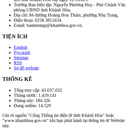
Trưởng Ban biên tập: Nguyễn Phương Huy - Phó Chánh Văn
phòng UBND tỉnh Khánh Hòa.
Địa chỉ: 84 đường Hoàng Hoa Thám, phường Nha Trang.
Điện thoại: 0258.3812434.
Email: banbientap@khanhhoa.gov.vn.
TIỆN ÍCH
English
Русский
Sitemap
RSS
Sơ đồ website
THỐNG KÊ
Tổng truy cập:
43.037.032
Tháng trước:
1.419.141
Tháng này:
184.326
Đang online:
14.529
Ghi rõ nguồn "Cổng Thông tin điện tử tỉnh Khánh Hòa" hoặc
"www.khanhhoa.gov.vn" khi bạn phát hành lại thông tin từ Website
này.