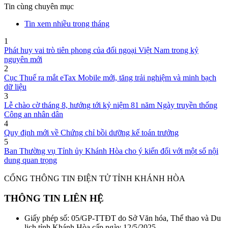
Tin cùng chuyên mục
Tin xem nhiều trong tháng
1
Phát huy vai trò tiên phong của đối ngoại Việt Nam trong kỷ
nguyên mới
2
Cục Thuế ra mắt eTax Mobile mới, tăng trải nghiệm và minh bạch
dữ liệu
3
Lễ chào cờ tháng 8, hướng tới kỷ niệm 81 năm Ngày truyền thống
Công an nhân dân
4
Quy định mới về Chứng chỉ bồi dưỡng kế toán trưởng
5
Ban Thường vụ Tỉnh ủy Khánh Hòa cho ý kiến đối với một số nội
dung quan trọng
CỔNG THÔNG TIN ĐIỆN TỬ TỈNH KHÁNH HÒA
THÔNG TIN LIÊN HỆ
Giấy phép số: 05/GP-TTĐT do Sở Văn hóa, Thể thao và Du
lịch tỉnh Khánh Hòa cấp ngày 12/5/2025.