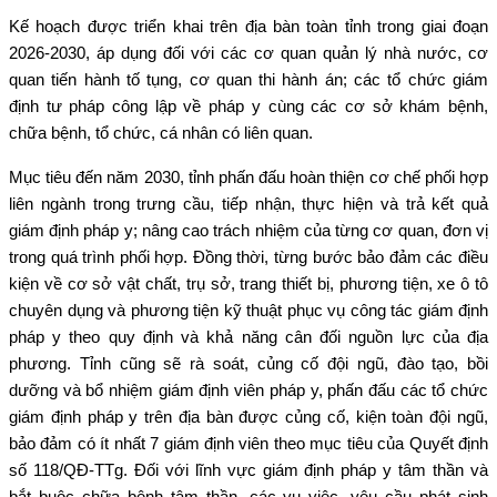
Kế hoạch được triển khai trên địa bàn toàn tỉnh trong giai đoạn
2026-2030, áp dụng đối với các cơ quan quản lý nhà nước, cơ
quan tiến hành tố tụng, cơ quan thi hành án; các tổ chức giám
định tư pháp công lập về pháp y cùng các cơ sở khám bệnh,
chữa bệnh, tổ chức, cá nhân có liên quan.
Mục tiêu đến năm 2030, tỉnh phấn đấu hoàn thiện cơ chế phối hợp
liên ngành trong trưng cầu, tiếp nhận, thực hiện và trả kết quả
giám định pháp y; nâng cao trách nhiệm của từng cơ quan, đơn vị
trong quá trình phối hợp. Đồng thời, từng bước bảo đảm các điều
kiện về cơ sở vật chất, trụ sở, trang thiết bị, phương tiện, xe ô tô
chuyên dụng và phương tiện kỹ thuật phục vụ công tác giám định
pháp y theo quy định và khả năng cân đối nguồn lực của địa
phương. Tỉnh cũng sẽ rà soát, củng cố đội ngũ, đào tạo, bồi
dưỡng và bổ nhiệm giám định viên pháp y, phấn đấu các tổ chức
giám định pháp y trên địa bàn được củng cố, kiện toàn đội ngũ,
bảo đảm có ít nhất 7 giám định viên theo mục tiêu của Quyết định
số 118/QĐ-TTg. Đối với lĩnh vực giám định pháp y tâm thần và
bắt buộc chữa bệnh tâm thần, các vụ việc, yêu cầu phát sinh