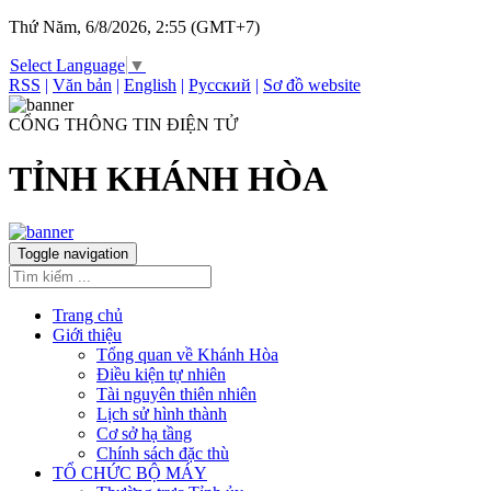
Thứ Năm, 6/8/2026, 2:55 (GMT+7)
Select Language
▼
RSS
|
Văn bản
|
English
|
Русский
|
Sơ đồ website
CỔNG THÔNG TIN ĐIỆN TỬ
TỈNH KHÁNH HÒA
Toggle navigation
Trang chủ
Giới thiệu
Tổng quan về Khánh Hòa
Điều kiện tự nhiên
Tài nguyên thiên nhiên
Lịch sử hình thành
Cơ sở hạ tầng
Chính sách đặc thù
TỔ CHỨC BỘ MÁY