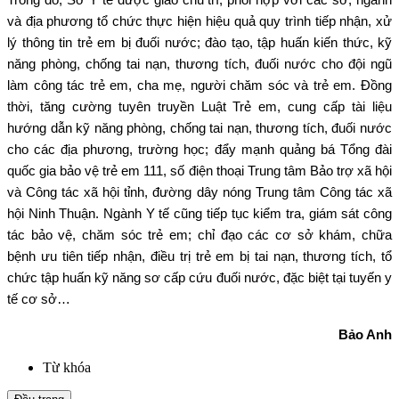
và địa phương tổ chức thực hiện hiệu quả quy trình tiếp nhận, xử
lý thông tin trẻ em bị đuối nước; đào tạo, tập huấn kiến thức, kỹ
năng phòng, chống tai nạn, thương tích, đuối nước cho đội ngũ
làm công tác trẻ em, cha mẹ, người chăm sóc và trẻ em. Đồng
thời, tăng cường tuyên truyền Luật Trẻ em, cung cấp tài liệu
hướng dẫn kỹ năng phòng, chống tai nạn, thương tích, đuối nước
cho các địa phương, trường học; đẩy mạnh quảng bá Tổng đài
quốc gia bảo vệ trẻ em 111, số điện thoại Trung tâm Bảo trợ xã hội
và Công tác xã hội tỉnh, đường dây nóng Trung tâm Công tác xã
hội Ninh Thuận. Ngành Y tế cũng tiếp tục kiểm tra, giám sát công
tác bảo vệ, chăm sóc trẻ em; chỉ đạo các cơ sở khám, chữa
bệnh ưu tiên tiếp nhận, điều trị trẻ em bị tai nạn, thương tích, tổ
chức tập huấn kỹ năng sơ cấp cứu đuối nước, đặc biệt tại tuyến y
tế cơ sở…
Bảo Anh
Từ khóa