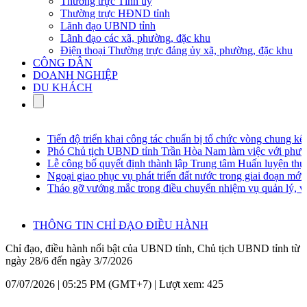
Thường trực Tỉnh ủy
Thường trực HĐND tỉnh
Lãnh đạo UBND tỉnh
Lãnh đạo các xã, phường, đặc khu
Điện thoại Thường trực đảng ủy xã, phường, đặc khu
CÔNG DÂN
DOANH NGHIỆP
DU KHÁCH
Tiến độ triển khai công tác chuẩn bị tổ chức vòng chung kết cu
Phó Chủ tịch UBND tỉnh Trần Hòa Nam làm việc với phường
Lễ công bố quyết định thành lập Trung tâm Huấn luyện thực h
Ngoại giao phục vụ phát triển đất nước trong giai đoạn mới
Tháo gỡ vướng mắc trong điều chuyển nhiệm vụ quản lý, vận hà
THÔNG TIN CHỈ ĐẠO ĐIỀU HÀNH
Chỉ đạo, điều hành nổi bật của UBND tỉnh, Chủ tịch UBND tỉnh từ
ngày 28/6 đến ngày 3/7/2026
07/07/2026 | 05:25 PM (GMT+7) |
Lượt xem: 425