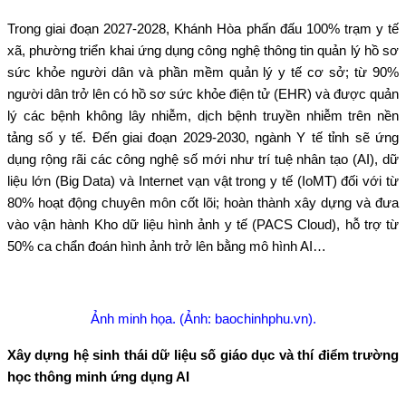
Trong giai đoạn 2027-2028, Khánh Hòa phấn đấu 100% trạm y tế
xã, phường triển khai ứng dụng công nghệ thông tin quản lý hồ sơ
sức khỏe người dân và phần mềm quản lý y tế cơ sở; từ 90%
người dân trở lên có hồ sơ sức khỏe điện tử (EHR) và được quản
lý các bệnh không lây nhiễm, dịch bệnh truyền nhiễm trên nền
tảng số y tế. Đến giai đoạn 2029-2030, ngành Y tế tỉnh sẽ ứng
dụng rộng rãi các công nghệ số mới như trí tuệ nhân tạo (AI), dữ
liệu lớn (Big Data) và Internet vạn vật trong y tế (IoMT) đối với từ
80% hoạt động chuyên môn cốt lõi; hoàn thành xây dựng và đưa
vào vận hành Kho dữ liệu hình ảnh y tế (PACS Cloud), hỗ trợ từ
50% ca chẩn đoán hình ảnh trở lên bằng mô hình AI…
Ảnh minh họa. (Ảnh: baochinhphu.vn).
Xây dựng hệ sinh thái dữ liệu số giáo dục và thí điểm trường
học thông minh ứng dụng AI